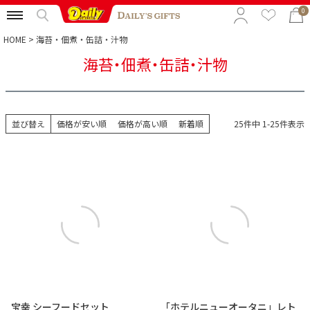
0
HOME
海苔・佃煮・缶詰・汁物
海苔・佃煮・缶詰・汁物
特集から選ぶ
予算から選ぶ
並び替え
価格が安い順
価格が高い順
新着順
25
件中
1
-
25
件表示
カテゴリから選ぶ
贈る相手から選ぶ
宝幸 シーフードセット
「ホテルニューオータニ」レト