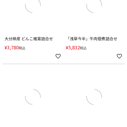
大分県産 どんこ椎茸詰合せ
「浅草今半」牛肉佃煮詰合せ
¥
3,780
¥
5,832
税込
税込