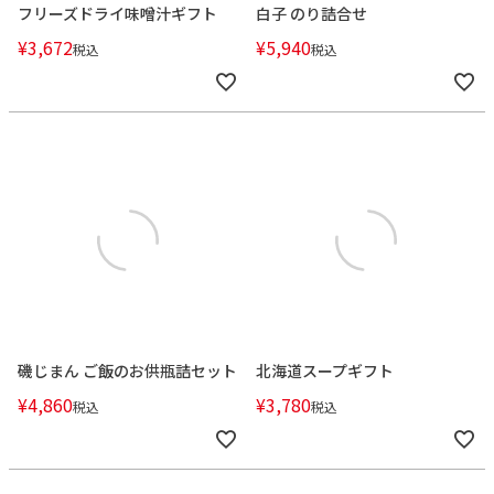
フリーズドライ味噌汁ギフト
白子 のり詰合せ
¥
3,672
¥
5,940
税込
税込
磯じまん ご飯のお供瓶詰セット
北海道スープギフト
¥
4,860
¥
3,780
税込
税込