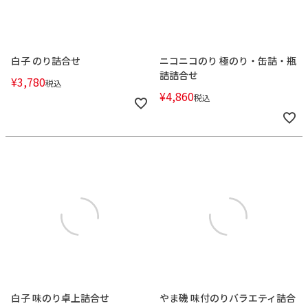
白子 のり詰合せ
ニコニコのり 極のり・缶詰・瓶
詰詰合せ
¥
3,780
税込
¥
4,860
税込
白子 味のり卓上詰合せ
やま磯 味付のりバラエティ詰合