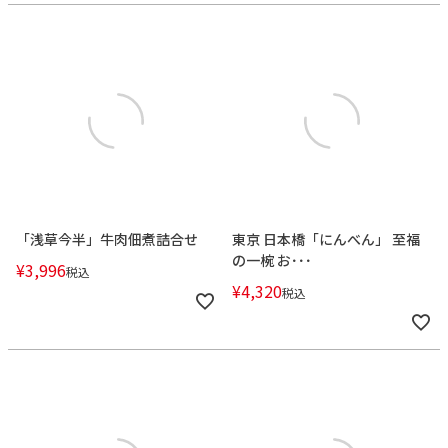
「浅草今半」牛肉佃煮詰合せ
東京 日本橋「にんべん」 至福
の一椀 お･･･
¥
3,996
税込
¥
4,320
税込