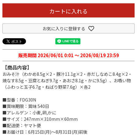
カートに入れる
お気に入りに登録する
販売期間
2026/06/01 0:01
〜
2026/08/19 23:59
【商品内容】
おみそ汁（わかめ8.5g×2・豚汁11.1g×2・赤だしなめこ8.4g×2・
焼なす8.5g・豆腐とねぎ9.7g・あおさ8.1g・かに9.5g）、お吸い物
（ふわっと玉子6.7g・ねばり野菜7.6g）×各2
■型番：FDG30N
■賞味期限：賞味 540日
■アレルゲン：小麦,卵,かに
■サイズ：247mm×310mm×60mm
■配送便：ヤマト便
■お届け日：6月15日(月)～8月31日(月)前後