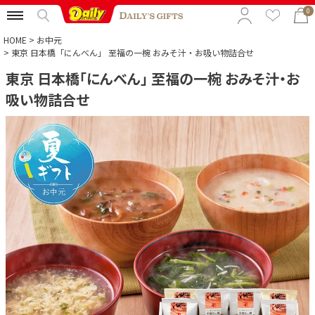
0
HOME
お中元
東京 日本橋「にんべん」 至福の一椀 おみそ汁・お吸い物詰合せ
東京 日本橋「にんべん」 至福の一椀 おみそ汁・お
特集から選ぶ
吸い物詰合せ
予算から選ぶ
カテゴリから選ぶ
贈る相手から選ぶ