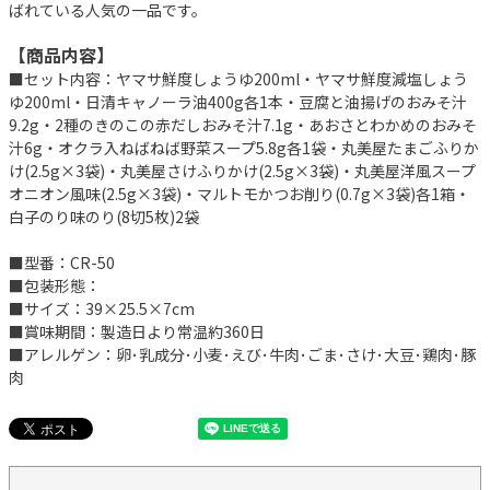
ばれている人気の一品です。
【商品内容】
■セット内容：ヤマサ鮮度しょうゆ200ml・ヤマサ鮮度減塩しょう
ゆ200ml・日清キャノーラ油400g各1本・豆腐と油揚げのおみそ汁
9.2g・2種のきのこの赤だしおみそ汁7.1g・あおさとわかめのおみそ
汁6g・オクラ入ねばねば野菜スープ5.8g各1袋・丸美屋たまごふりか
け(2.5g×3袋)・丸美屋さけふりかけ(2.5g×3袋)・丸美屋洋風スープ
オニオン風味(2.5g×3袋)・マルトモかつお削り(0.7g×3袋)各1箱・
白子のり味のり(8切5枚)2袋
■型番：CR-50
■包装形態：
■サイズ：39×25.5×7cm
■賞味期間：製造日より常温約360日
■アレルゲン：卵･乳成分･小麦･えび･牛肉･ごま･さけ･大豆･鶏肉･豚
肉