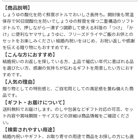
【商品説明】
しょうゆの酸化を防ぐ鮮度ボトルでおいしさ長持ち。開封後も常温
保存で90日間酸化を防いでしょうゆの鮮度を保つ二重構造のソフト
ボトルで、押しながら一滴ずつ調節して使える料理の「つけ」「か
け」に便利なヤマサしょうゆに、フリーズドライやご飯のお供との
セットをお楽しみください 結婚内祝いをはじめ、お祝い返しや感謝
を伝える贈り物にもおすすめです。
【こんな方におすすめ】
結婚祝いのお返しを探している方、上品で幅広い年代に喜ばれる品
を選びたい方、感謝の気持ちが伝わるギフトを用意したい方におす
すめです。
【人気の理由】
贈り物としての特別感と、ご自宅用としての満足感を兼ね備えた商
品です。
【ギフト・お届けについて】
送料無料でお届けします。のしや包装などギフト対応の可否、セッ
ト内容や賞味期限・サイズなどの詳細は商品情報をご確認くださ
い。
【検索されやすい用途】
結婚内祝いやギフト、お取り寄せの用途で商品をお探しの方にも選