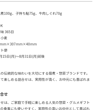
煮100g、子持ち鮎75g、牛肉しぐれ70g
0K
 365日
：小麦
mm×307mm×40mm
マト便
15日(月)～8月31日(月)前後
阜の伝統的な味わいを大切にする佃煮・惣菜ブランドです。
して楽しめる詰合せは、実用性が高く、お中元にも喜ばれま
合せ
合せは、ご家庭で手軽に楽しめる人気の惣菜・グルメギフト
日の食事にも使いやすく、実用性の高いお中元として喜ばれ