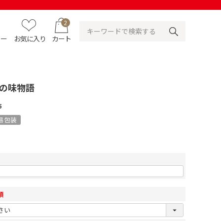
2
ュー
お気に入り
カート
舗の味物語
5
易包装
須