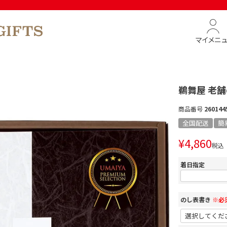
マイメニ
鵜舞屋 老
商品番号
260144
全国配送
簡
¥
4,860
税込
着日指定
のし表書き
※必