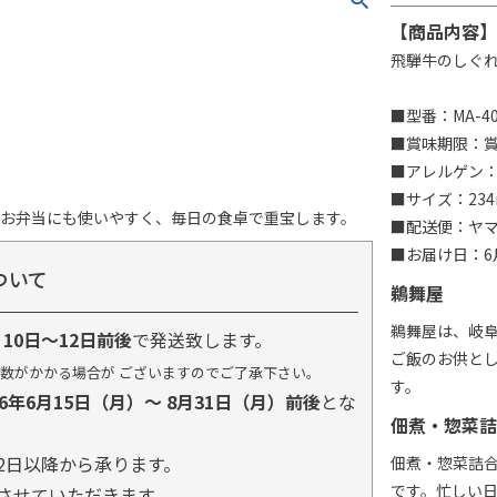
【商品内容】
飛騨牛のしぐれ
■型番：MA-4
■賞味期限：賞味
■アレルゲン
■サイズ：234
やお弁当にも使いやすく、毎日の食卓で重宝します。
■配送便：ヤ
■お届け日：6月
ついて
鵜舞屋
鵜舞屋は、岐
り
10日～12日前後
で発送致します。
ご飯のお供と
数がかかる場合が ございますのでご了承下さい。
す。
26年6月15日（月）～ 8月31日（月）前後
とな
佃煮・惣菜詰
2日以降から承ります。
佃煮・惣菜詰
です。忙しい
とさせていただきます。