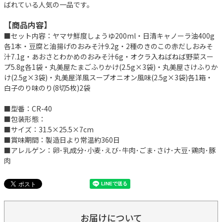
ばれている人気の一品です。
【商品内容】
■セット内容：ヤマサ鮮度しょうゆ200ml・日清キャノーラ油400g
各1本・豆腐と油揚げのおみそ汁9.2g・2種のきのこの赤だしおみそ
汁7.1g・あおさとわかめのおみそ汁6g・オクラ入ねばねば野菜スー
プ5.8g各1袋・丸美屋たまごふりかけ(2.5g×3袋)・丸美屋さけふりか
け(2.5g×3袋)・丸美屋洋風スープオニオン風味(2.5g×3袋)各1箱・
白子のり味のり(8切5枚)2袋
■型番：CR-40
■包装形態：
■サイズ：31.5×25.5×7cm
■賞味期間：製造日より常温約360日
■アレルゲン：卵･乳成分･小麦･えび･牛肉･ごま･さけ･大豆･鶏肉･豚
肉
お届けについて