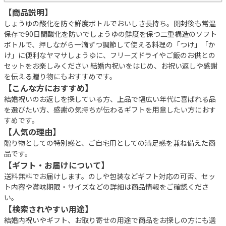
【商品説明】
しょうゆの酸化を防ぐ鮮度ボトルでおいしさ長持ち。開封後も常温
保存で90日間酸化を防いでしょうゆの鮮度を保つ二重構造のソフト
ボトルで、押しながら一滴ずつ調節して使える料理の「つけ」「か
け」に便利なヤマサしょうゆに、フリーズドライやご飯のお供との
セットをお楽しみください 結婚内祝いをはじめ、お祝い返しや感謝
を伝える贈り物にもおすすめです。
【こんな方におすすめ】
結婚祝いのお返しを探している方、上品で幅広い年代に喜ばれる品
を選びたい方、感謝の気持ちが伝わるギフトを用意したい方におす
すめです。
【人気の理由】
贈り物としての特別感と、ご自宅用としての満足感を兼ね備えた商
品です。
【ギフト・お届けについて】
送料無料でお届けします。のしや包装などギフト対応の可否、セッ
ト内容や賞味期限・サイズなどの詳細は商品情報をご確認くださ
い。
【検索されやすい用途】
結婚内祝いやギフト、お取り寄せの用途で商品をお探しの方にも選