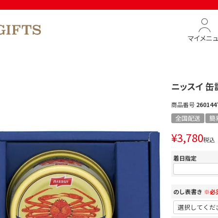
マイメニ
ニッスイ 缶
商品番号
260144
全国配送
簡
¥
3,780
税込
着日指定
のし表書き
※必