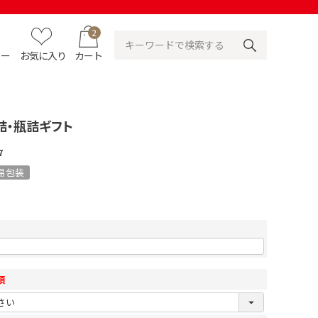
2
ュー
お気に入り
カート
詰・瓶詰ギフト
7
易包装
須