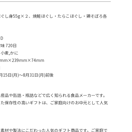
ぐし身55g×２、焼鮭ほぐし・たらこほぐし・鶏そぼろ各
0D
 720日
小麦,かに
mm×239mm×74mm
川
15日(月)～8月31日(月)前後
水産品や缶詰・瓶詰などで広く知られる食品メーカーです。
した保存性の高いギフトは、ご家庭向けのお中元として人気
、素材や製法にこだわった人気のギフト商品です。ご家庭で