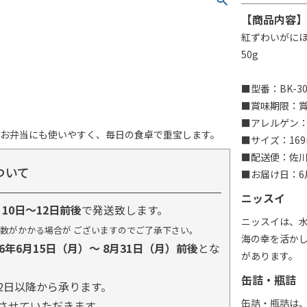
【商品内容】
紅ずわいがにほ
50g
■型番：BK-3
■賞味期限：賞味
■アレルゲン：
やお弁当にも使いやすく、毎日の食卓で重宝します。
■サイズ：169
■配送便：佐
ついて
■お届け日：6月
ニッスイ
り
10日～12日前後
で発送致します。
ニッスイは、
数がかかる場合が ございますのでご了承下さい。
海の幸を活か
26年6月15日（月）～ 8月31日（月）前後
とな
があります。
缶詰・瓶詰
2日以降から承ります。
缶詰・瓶詰は
とさせていただきます。