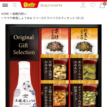
0
HOME
結婚内祝い
ヤマサ鮮度しょうゆ＆フリーズドライバラエティセット CR-25
特集から選ぶ
予算から選ぶ
カテゴリから選ぶ
贈る相手から選ぶ