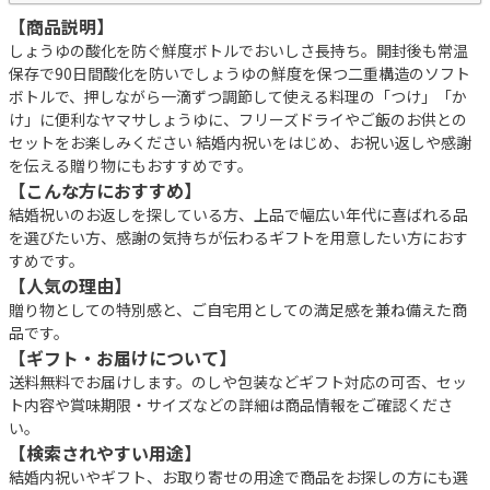
【商品説明】
しょうゆの酸化を防ぐ鮮度ボトルでおいしさ長持ち。開封後も常温
保存で90日間酸化を防いでしょうゆの鮮度を保つ二重構造のソフト
ボトルで、押しながら一滴ずつ調節して使える料理の「つけ」「か
け」に便利なヤマサしょうゆに、フリーズドライやご飯のお供との
セットをお楽しみください 結婚内祝いをはじめ、お祝い返しや感謝
を伝える贈り物にもおすすめです。
【こんな方におすすめ】
結婚祝いのお返しを探している方、上品で幅広い年代に喜ばれる品
を選びたい方、感謝の気持ちが伝わるギフトを用意したい方におす
すめです。
【人気の理由】
贈り物としての特別感と、ご自宅用としての満足感を兼ね備えた商
品です。
【ギフト・お届けについて】
送料無料でお届けします。のしや包装などギフト対応の可否、セッ
ト内容や賞味期限・サイズなどの詳細は商品情報をご確認くださ
い。
【検索されやすい用途】
結婚内祝いやギフト、お取り寄せの用途で商品をお探しの方にも選