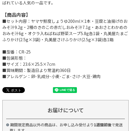
ばれている人気の一品です。
【商品内容】
■セット内容：ヤマサ鮮度しょうゆ200ml×1本・豆腐と油揚げのお
みそ汁9.2g・2種のきのこの赤だしおみそ汁7.1g・あおさとわかめの
おみそ汁6g・オクラ入ねばねば野菜スープ5.8g各1袋・丸美屋たまご
ふりかけ(2.5g×3袋)・丸美屋さけふりかけ(2.5g×3袋)各1箱
■型番：CR-25
■包装形態：
■サイズ：23.6×25.5×7cm
■賞味期間：製造日より常温約360日
■アレルゲン：卵･乳成分･小麦･ごま･さけ･大豆･鶏肉
お届けについて
期間限定商品以外の商品は、お申し込み受付より
1週間前後
で発送
致します。