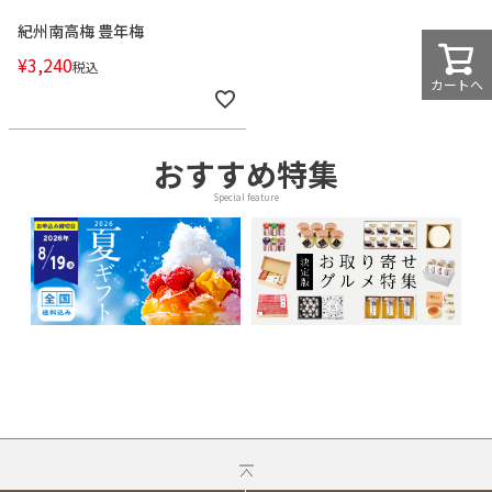
紀州南高梅 豊年梅
¥
3,240
税込
カートへ
おすすめ特集
Special feature