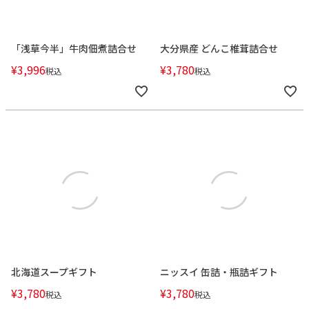
「浅草今半」牛肉佃煮詰合せ
大分県産 どんこ椎茸詰合せ
¥
3,996
¥
3,780
税込
税込
北海道スープギフト
ニッスイ 缶詰・瓶詰ギフト
¥
3,780
¥
3,780
税込
税込