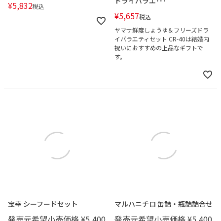
ドライバラエ･･･
¥
5,832
税込
¥
5,657
税込
ヤマサ鮮度しょうゆ＆フリーズドラ
イバラエティセット CR-40は結婚内
祝いにおすすめの上品なギフトで
す。
宝幸 シーフードセット
マルハニチロ 缶詰・瓶詰詰合せ
発売元希望小売価格
¥
5,400
発売元希望小売価格
¥
5,400