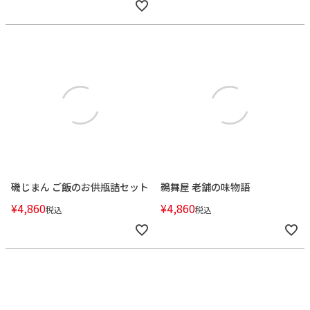
磯じまん ご飯のお供瓶詰セット
鵜舞屋 老舗の味物語
¥
4,860
¥
4,860
税込
税込