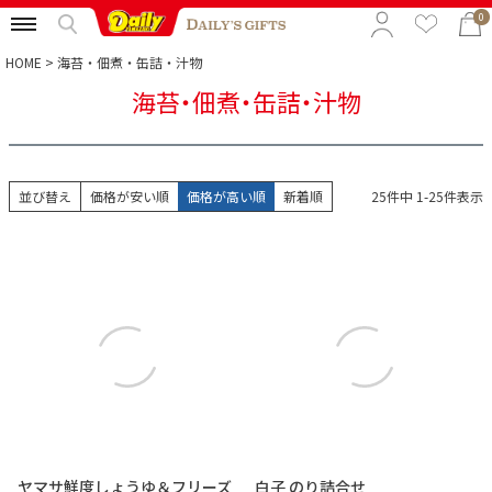
0
HOME
海苔・佃煮・缶詰・汁物
海苔・佃煮・缶詰・汁物
特集から選ぶ
予算から選ぶ
並び替え
価格が安い順
価格が高い順
新着順
25
件中
1
-
25
件表示
カテゴリから選ぶ
贈る相手から選ぶ
ヤマサ鮮度しょうゆ＆フリーズ
白子 のり詰合せ