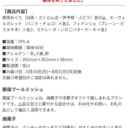
【商品内容】
果実めぐり（白桃・さくらんぼ・伊予柑・ぶどう）各55g、ヌーヴェ
ルガレット（バニラ・チョコ）×各2、フィナンシェ（プレーン・ピ
スタチオ）×各2、マドレーヌ・いちごバターケーキ×各2
■型番：YPS-A
■賞味期限：賞味 60日
■アレルゲン：乳,小麦,卵
■サイズ：262mm×352mm×38mm
■配送便：佐川
■お届け日：6月15日(月)～8月31日(月)前後
お届け希望日のご指定は承れません。
銀座ブールミッシュ
銀座ブールミッシュは、焼菓子や洋菓子ギフトで親しまれるブラン
ドです。上品な甘さと華やかな詰合せは、お中元やお祝い、お礼の
品として幅広く活用できます。
焼菓子
焼菓子は、クッキーやケーキなど日持ちしやすく分けやすい人気の