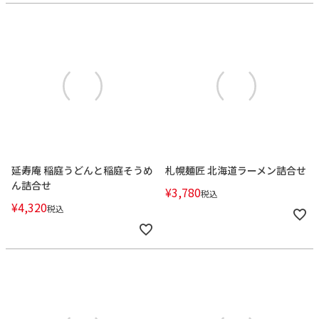
延寿庵 稲庭うどんと稲庭そうめ
札幌麺匠 北海道ラーメン詰合せ
ん詰合せ
¥
3,780
税込
¥
4,320
税込