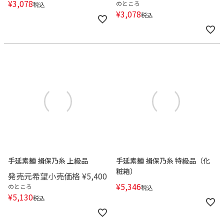
¥
3,078
のところ
税込
¥
3,078
税込
手延素麺 揖保乃糸 上級品
手延素麺 揖保乃糸 特級品（化
粧箱）
発売元希望小売価格
¥
5,400
¥
5,346
のところ
税込
¥
5,130
税込