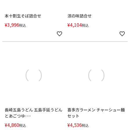
本十割生そば詰合せ
涼の味詰合せ
¥
3,996
¥
4,104
税込
税込
長崎五島うどん 五島手延うどん
喜多方ラーメン チャーシュー麺
とあごつゆ･･･
セット
¥
4,860
¥
4,536
税込
税込