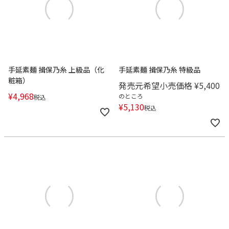
手延素麺 揖保乃糸 上級品（化
手延素麺 揖保乃糸 特級品
粧箱）
発売元希望小売価格
¥
5,400
¥
4,968
のところ
税込
¥
5,130
税込