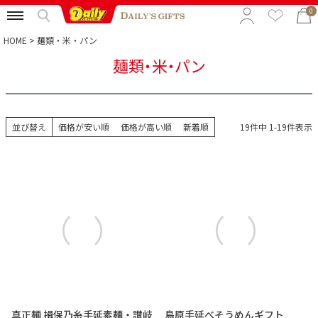
0
HOME
麺類・米・パン
麺類・米・パン
特集から選ぶ
予算から選ぶ
並び替え
価格が安い順
価格が高い順
新着順
19
件中
1
-
19
件表示
カテゴリから選ぶ
贈る相手から選ぶ
真正麺 揖保乃糸手延素麺・讃岐
島原手延べそうめんギフト