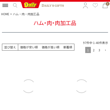
0
HOME
ハム・肉・肉加工品
ハム・肉・肉加工品
特集から選ぶ
予算から選ぶ
97
件中
1
-
40
件表示
カテゴリから選ぶ
並び替え
価格が安い順
価格が高い順
新着順
1
2
3
贈る相手から選ぶ