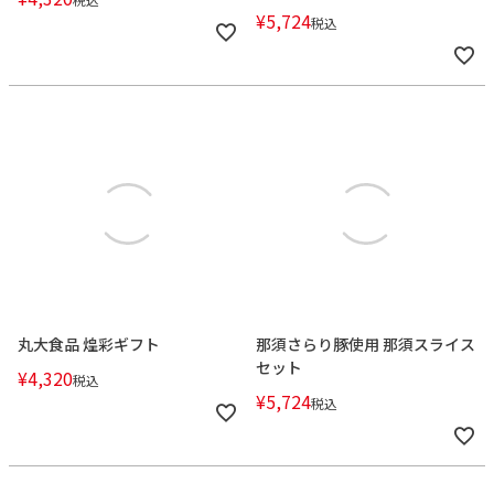
¥
5,724
税込
丸大食品 煌彩ギフト
那須さらり豚使用 那須スライス
セット
¥
4,320
税込
¥
5,724
税込