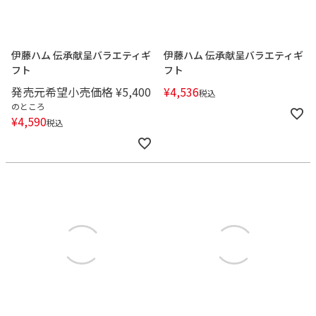
伊藤ハム 伝承献呈バラエティギ
伊藤ハム 伝承献呈バラエティギ
フト
フト
発売元希望小売価格
¥
5,400
¥
4,536
税込
のところ
¥
4,590
税込