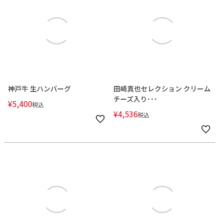
神戸牛 生ハンバーグ
田崎真也セレクション クリーム
チーズ入り･･･
¥
5,400
税込
¥
4,536
税込