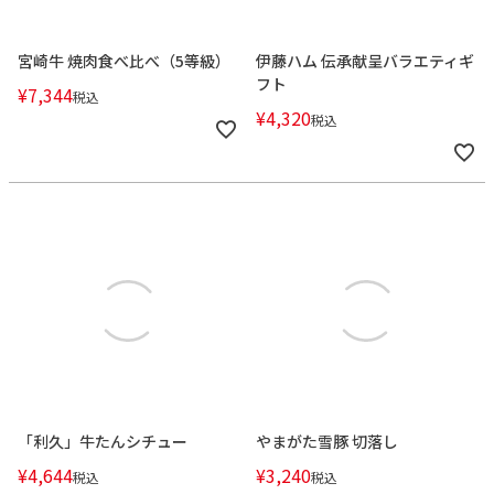
宮崎牛 焼肉食べ比べ（5等級）
伊藤ハム 伝承献呈バラエティギ
フト
¥
7,344
税込
¥
4,320
税込
「利久」牛たんシチュー
やまがた雪豚 切落し
¥
4,644
¥
3,240
税込
税込