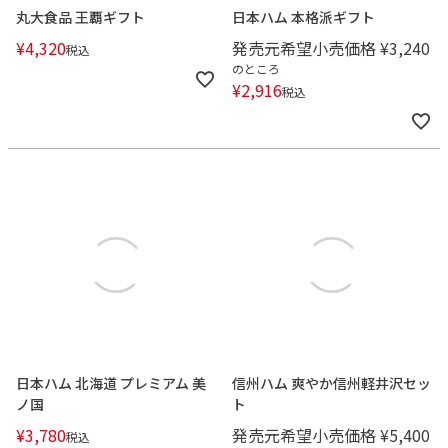
丸大食品 王覇ギフト
日本ハム 本格派ギフト
¥
4,320
発売元希望小売価格
¥
3,240
税込
のところ
¥
2,916
税込
日本ハム 北海道 プレミアム 美
信州ハム 爽やか信州軽井沢セッ
ノ国
ト
¥
3,780
発売元希望小売価格
¥
5,400
税込