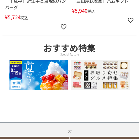
「千成亭」近江牛と黒豚のハン
「三田屋総本家」ハムギフト
バーグ
¥
5,940
税込
¥
5,724
税込
おすすめ特集
Special feature