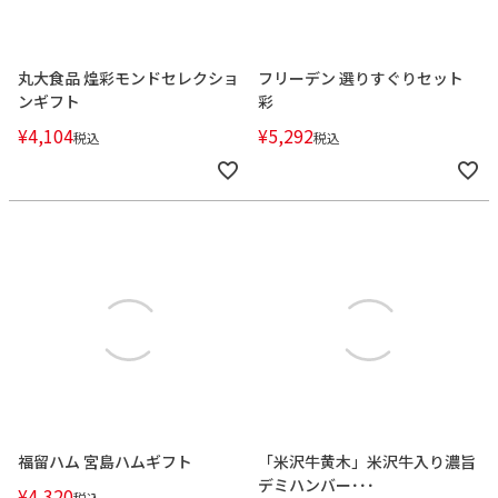
丸大食品 煌彩モンドセレクショ
フリーデン 選りすぐりセット
ンギフト
彩
¥
4,104
¥
5,292
税込
税込
福留ハム 宮島ハムギフト
「米沢牛黄木」米沢牛入り濃旨
デミハンバー･･･
¥
4,320
税込