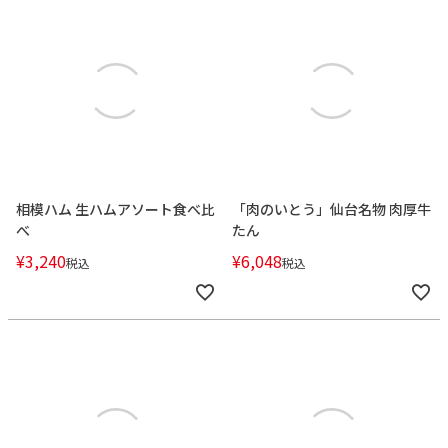
相模ハム 生ハムアソート食べ比
「肉のいとう」仙台名物 肉厚牛
べ
たん
¥
3,240
¥
6,048
税込
税込