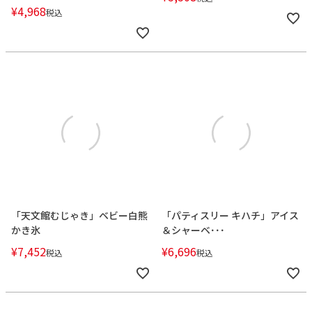
¥
4,968
税込
「天文館むじゃき」ベビー白熊
「パティスリー キハチ」アイス
かき氷
＆シャーベ･･･
¥
7,452
¥
6,696
税込
税込