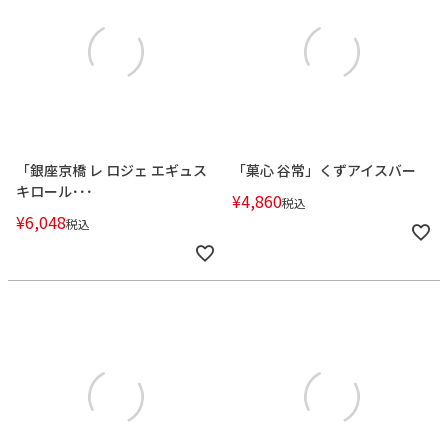
「銀座京橋 レ ロジェ エギュス
「菓心 谷常」くずアイスバー
キロール･･･
¥
4,860
税込
¥
6,048
税込