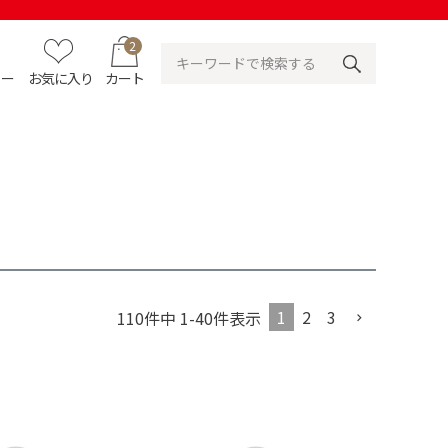
2
ュー
お気に入り
カート
1
2
3
110
件中
1
-
40
件表示