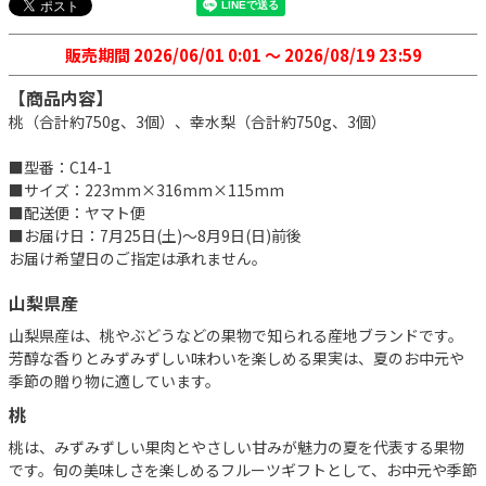
販売期間
2026/06/01 0:01
〜
2026/08/19 23:59
【商品内容】
桃（合計約750g、3個）、幸水梨（合計約750g、3個）
■型番：C14-1
■サイズ：223mm×316mm×115mm
■配送便：ヤマト便
■お届け日：7月25日(土)～8月9日(日)前後
お届け希望日のご指定は承れません。
山梨県産
山梨県産は、桃やぶどうなどの果物で知られる産地ブランドです。
芳醇な香りとみずみずしい味わいを楽しめる果実は、夏のお中元や
季節の贈り物に適しています。
桃
桃は、みずみずしい果肉とやさしい甘みが魅力の夏を代表する果物
です。旬の美味しさを楽しめるフルーツギフトとして、お中元や季節