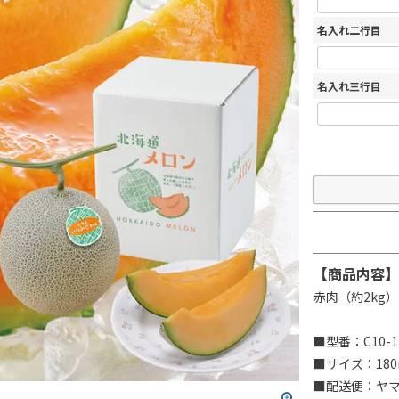
名入れ二行目
名入れ三行目
【商品内容】
赤肉（約2kg
■型番：C10-1
■サイズ：180
■配送便：ヤ