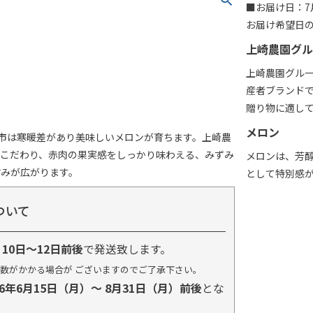
■お届け日：7月
お届け希望日
上崎農園グル
上崎農園グル
産者ブランド
贈り物に適し
メロン
沢市は寒暖差があり美味しいメロンが育ちます。上崎農
もこだわり、赤肉の果実感をしっかり味わえる、みずみ
メロンは、芳
甘みが広がります。
として特別感
ついて
り
10日～12日前後
で発送致します。
数がかかる場合が ございますのでご了承下さい。
26年6月15日（月）～ 8月31日（月）前後
とな