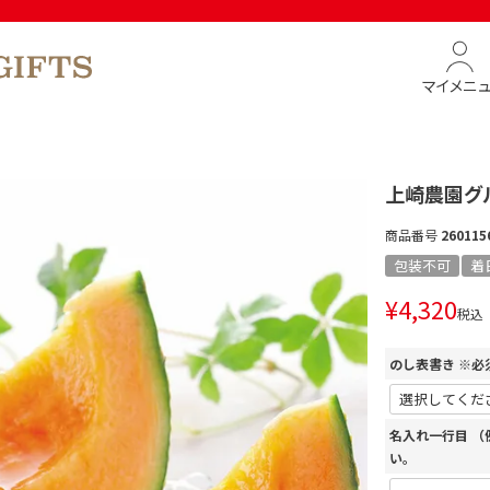
マイメニ
上崎農園グ
商品番号
260115
包装不可
着
¥
4,320
税込
のし表書き ※必
名入れ一行目 
い。