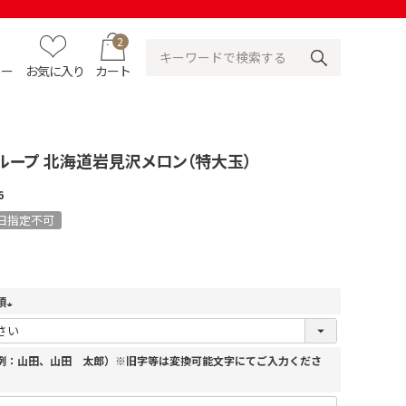
2
ュー
お気に入り
カート
ループ 北海道岩見沢メロン（特大玉）
6
日指定不可
須
(
必
（例：山田、山田 太郎）※旧字等は変換可能文字にてご入力くださ
須
)