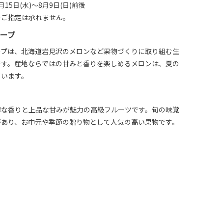
15日(水)～8月9日(日)前後
のご指定は承れません。
ープ
ープは、北海道岩見沢のメロンなど果物づくりに取り組む生
です。産地ならではの甘みと香りを楽しめるメロンは、夏の
ています。
醇な香りと上品な甘みが魅力の高級フルーツです。旬の味覚
があり、お中元や季節の贈り物として人気の高い果物です。