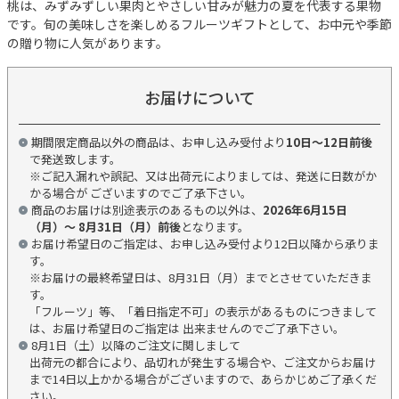
桃は、みずみずしい果肉とやさしい甘みが魅力の夏を代表する果物
です。旬の美味しさを楽しめるフルーツギフトとして、お中元や季節
の贈り物に人気があります。
お届けについて
期間限定商品以外の商品は、お申し込み受付より
10日～12日前後
で発送致します。
※ご記入漏れや誤記、又は出荷元によりましては、発送に日数がか
かる場合が ございますのでご了承下さい。
商品のお届けは別途表示のあるもの以外は、
2026年6月15日
（月）～ 8月31日（月）前後
となります。
お届け希望日のご指定は、お申し込み受付より12日以降から承りま
す。
※お届けの最終希望日は、8月31日（月）までとさせていただきま
す。
「フルーツ」等、「着日指定不可」の表示があるものにつきまして
は、お届け希望日のご指定は 出来ませんのでご了承下さい。
8月1日（土）以降のご注文に関しまして
出荷元の都合により、品切れが発生する場合や、ご注文からお届け
まで14日以上かかる場合がございますので、あらかじめご了承くだ
さい。