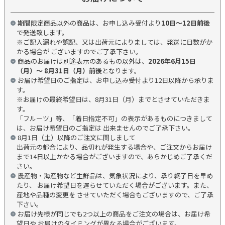
期間限定商品以外の商品は、お申し込み受付より
10日～12日前後
で発送致します。
※ご記入漏れや誤記、又は出荷元によりましては、発送に日数がか
かる場合が ございますのでご了承下さい。
商品のお届けは別途表示のあるもの以外は、
2026年6月15日
（月）～ 8月31日（月）前後
となります。
お届け希望日のご指定は、お申し込み受付より12日以降から承りま
す。
※お届けの最終希望日は、8月31日（月）までとさせていただきま
す。
「フルーツ」等、「着日指定不可」の表示があるものにつきまして
は、お届け希望日のご指定は 出来ませんのでご了承下さい。
8月1日（土）以降のご注文に関しまして
出荷元の都合により、品切れが発生する場合や、ご注文からお届け
まで14日以上かかる場合がございますので、あらかじめご了承くだ
さい。
農産物・海産物など生鮮品は、気象状況により、承り終了日を早め
たり、 お届け希望日を遅らせていただく場合がございます。また、
産地や品種の変更を させていただく場合もございますので、ご了承
下さい。
お届け先様が同じでも2つ以上の商品をご注文の場合は、お届け希
望日や お届けのタイミングが異なる場合がございます。