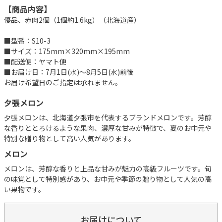
【商品内容】
優品、赤肉2個（1個約1.6kg）（北海道産）
■型番：S10-3
■サイズ：175mm×320mm×195mm
■配送便：ヤマト便
■お届け日：7月1日(水)～8月5日(水)前後
お届け希望日のご指定は承れません。
夕張メロン
夕張メロンは、北海道夕張市を代表するブランドメロンです。芳醇
な香りととろけるような果肉、濃厚な甘みが特徴で、夏のお中元や
特別な贈り物として高い人気があります。
メロン
メロンは、芳醇な香りと上品な甘みが魅力の高級フルーツです。旬
の味覚として特別感があり、お中元や季節の贈り物として人気の高
い果物です。
お届けについて