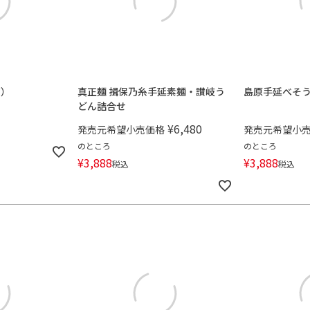
箱）
真正麺 揖保乃糸手延素麺・讃岐う
島原手延べそ
どん詰合せ
¥
6,480
発売元希望小売価格
発売元希望小
のところ
のところ
¥
3,888
¥
3,888
税込
税込