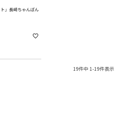
ット」長崎ちゃんぽん
19
件中
1
-
19
件表示