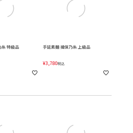
乃糸 特級品
手延素麺 揖保乃糸 上級品
¥
3,780
税込