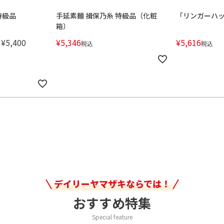
特級品
手延素麺 揖保乃糸 特級品（化粧
「リンガーハ
箱）
¥
5,400
¥
5,346
¥
5,616
税込
税込
デイリーヤマザキならでは！
おすすめ特集
Special feature