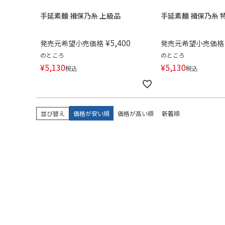
手延素麺 揖保乃糸 上級品
手延素麺 揖保乃糸 
¥
5,400
発売元希望小売価格
発売元希望小売価格
のところ
のところ
¥
5,130
¥
5,130
税込
税込
並び替え
価格が安い順
価格が高い順
新着順