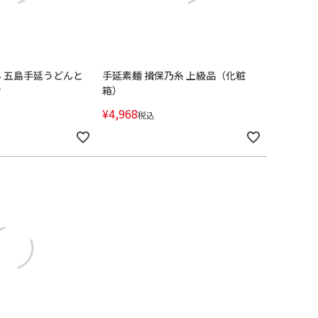
 五島手延うどんと
手延素麺 揖保乃糸 上級品（化粧
せ
箱）
¥
4,968
税込