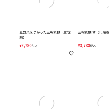
夏野菜をつかった三輪素麺（化粧
三輪素麺 誉（化粧
箱）
¥
3,780
¥
3,780
税込
税込