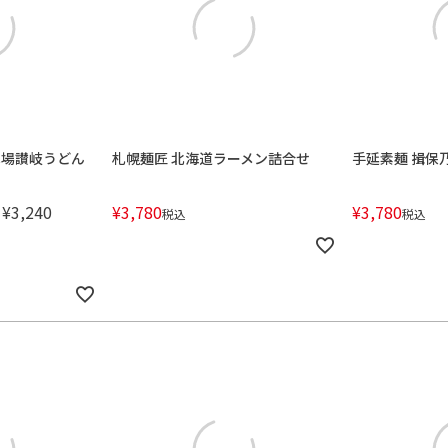
本場讃岐うどん
札幌麺匠 北海道ラーメン詰合せ
手延素麺 揖保
¥
3,240
¥
3,780
¥
3,780
税込
税込