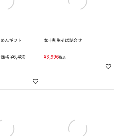
うめんギフト
本十割生そば詰合せ
¥
6,480
¥
3,996
売価格
税込