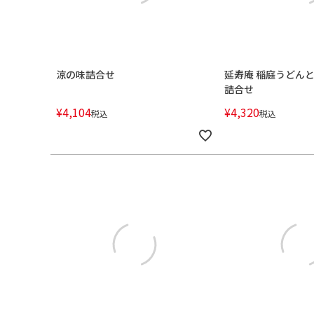
涼の味詰合せ
延寿庵 稲庭うどん
詰合せ
¥
4,104
¥
4,320
税込
税込