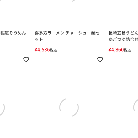
と稲庭そうめん
喜多方ラーメン チャーシュー麺セ
長崎五島うどん
ット
あごつゆ詰合
¥
4,536
¥
4,860
税込
税込