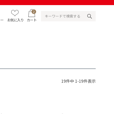
2
ュー
お気に入り
カート
19
件中
1
-
19
件表示