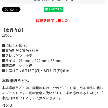
販売を終了しました。
【商品内容】
1800g
■型番：SNU-30
■賞味期限：賞味 385日
■アレルゲン：小麦
■サイズ：264mm×122mm×85mm
■配送便：ヤマト便
■お届け日：6月15日(月)～8月31日(月)前後
本場讃岐うどん
本場讃岐うどんは、麺類の味わいやのどごしを楽しめる商品に適し
たブランドです。夏の食卓で使いやすく、季節感のあるお中元やご
家庭向けギフトとして人気があります。
うどん