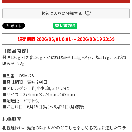
お気に入りに登録する
販売期間
2026/06/01 0:01
〜
2026/08/19 23:59
【商品内容】
醤油120g・味噌120g・かに風味みそ111g×各2、塩117g、えび風
味みそ122g
■型番：OSM-25
■賞味期限：賞味 240日
■アレルゲン：乳,小麦,卵,えび,かに
■サイズ：274mm×274mm×88mm
■配送便：ヤマト便
■お届け日：6月15日(月)～8月31日(月)前後
札幌麺匠
札幌麺匠は、麺類の味わいやのどごしを楽しめる商品に適したブラ