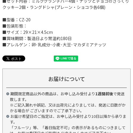
■セット内容：ミルククランチバー4個・ナッツとチョコのざっくり
クッキー2個・ラングドシャ(プレーン・ショコラ各6個)
■型番：CZ-20
■包装形態：
■サイズ：29×21×4.5cm
■賞味期間：製造日より常温約180日
■アレルゲン：卵･乳成分･小麦･大豆･マカダミアナッツ
お届けについて
期間限定商品以外の商品は、お申し込み受付より
1週間前後
で発送
致します。
※ご記入漏れや誤記、又は出荷元によりましては、発送に日数がか
かる場合が ございますのでご了承下さい。
お届け希望日のご指定は、お申し込み受付より10日以降から承りま
す。
「フルーツ」等、「着日指定不可」の表示があるものにつきまして