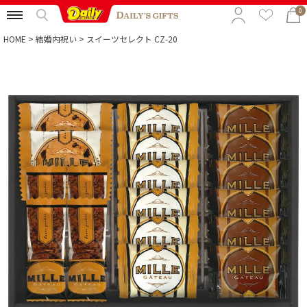
0
HOME
結婚内祝い
スイーツセレクト CZ-20
特集から選ぶ
予算から選ぶ
カテゴリから選ぶ
贈る相手から選ぶ