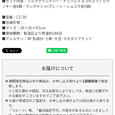
■セット内容：ミルククランチバー・ナッツとチョコのざっくりク
ッキー各8個・ラングドシャ(プレーン・ショコラ各5個)
■型番：CZ-30
■包装形態：
■サイズ：29×26×4.5cm
■賞味期間：製造日より常温約180日
■アレルゲン：卵･乳成分･小麦･大豆･マカダミアナッツ
お届けについて
期間限定商品以外の商品は、お申し込み受付より
1週間前後
で発送
致します。
※ご記入漏れや誤記、又は出荷元によりましては、発送に日数がか
かる場合が ございますのでご了承下さい。
お届け希望日のご指定は、お申し込み受付より10日以降から承りま
す。
「フルーツ」等、「着日指定不可」の表示があるものにつきまして