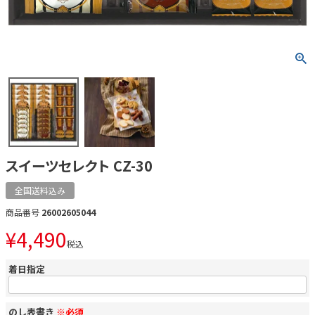
スイーツセレクト CZ-30
全国送料込み
商品番号
26002605044
¥
4,490
税込
着日指定
のし表書き
※必須