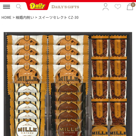
0
HOME
結婚内祝い
スイーツセレクト CZ-30
特集から選ぶ
予算から選ぶ
カテゴリから選ぶ
贈る相手から選ぶ