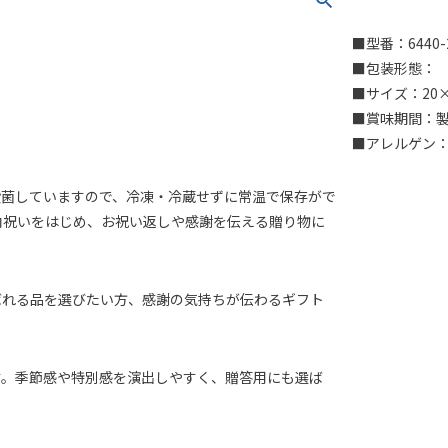
■型番：6440-
■包装形態：
■サイズ：20×1
■賞味期間：製
■アレルゲン：
殺菌していますので、冷凍・冷蔵せずに常温で保存がで
内祝いをはじめ、お祝い返しや感謝を伝える贈り物に
ばれる品を選びたい方、感謝の気持ちが伝わるギフト
す。季節感や特別感を演出しやすく、贈答用にも選ば