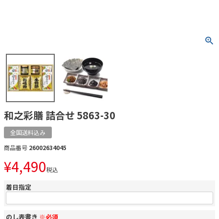
和之彩膳 詰合せ 5863-30
全国送料込み
商品番号
26002634045
¥
4,490
税込
着日指定
のし表書き
※必須