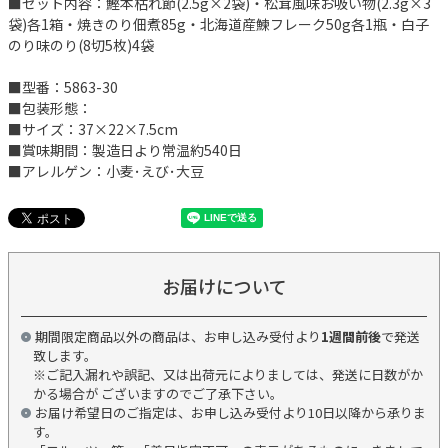
■セット内容：鰹本枯れ節(2.5g×2袋)・松茸風味お吸い物(2.3g×3
袋)各1箱・焼きのり佃煮85g・北海道産鰊フレーク50g各1瓶・白子
のり味のり(8切5枚)4袋
■型番：5863-30
■包装形態：
■サイズ：37×22×7.5cm
■賞味期間：製造日より常温約540日
■アレルゲン：小麦･えび･大豆
お届けについて
期間限定商品以外の商品は、お申し込み受付より
1週間前後
で発送
致します。
※ご記入漏れや誤記、又は出荷元によりましては、発送に日数がか
かる場合が ございますのでご了承下さい。
お届け希望日のご指定は、お申し込み受付より10日以降から承りま
す。