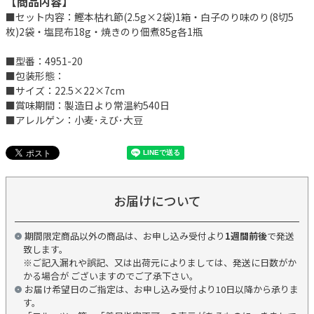
【商品内容】
■セット内容：鰹本枯れ節(2.5g×2袋)1箱・白子のり味のり(8切5
枚)2袋・塩昆布18g・焼きのり佃煮85g各1瓶
■型番：4951-20
■包装形態：
■サイズ：22.5×22×7cm
■賞味期間：製造日より常温約540日
■アレルゲン：小麦･えび･大豆
お届けについて
期間限定商品以外の商品は、お申し込み受付より
1週間前後
で発送
致します。
※ご記入漏れや誤記、又は出荷元によりましては、発送に日数がか
かる場合が ございますのでご了承下さい。
お届け希望日のご指定は、お申し込み受付より10日以降から承りま
す。