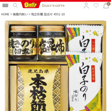
0
HOME
結婚内祝い
和之彩膳 詰合せ 4951-20
特集から選ぶ
予算から選ぶ
カテゴリから選ぶ
贈る相手から選ぶ