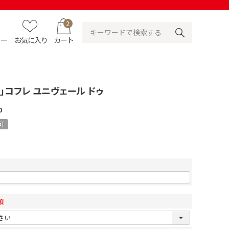
2
ュー
お気に入り
カート
」コフレ ユニヴェール ドゥ
0
可
須