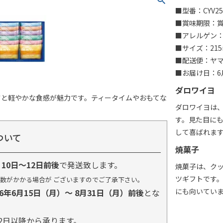
■型番：CYV25
■賞味期限：賞
■アレルゲン：
■サイズ：215
■配送便：ヤ
■お届け日：6月
ダロワイヨ
さと軽やかな食感が魅力です。ティータイムやおもてな
ダロワイヨは
す。見た目に
して喜ばれま
ついて
焼菓子
り
10日～12日前後
で発送致します。
焼菓子は、ク
ツギフトです
数がかかる場合が ございますのでご了承下さい。
にも向いてい
26年6月15日（月）～ 8月31日（月）前後
とな
2日以降から承ります。