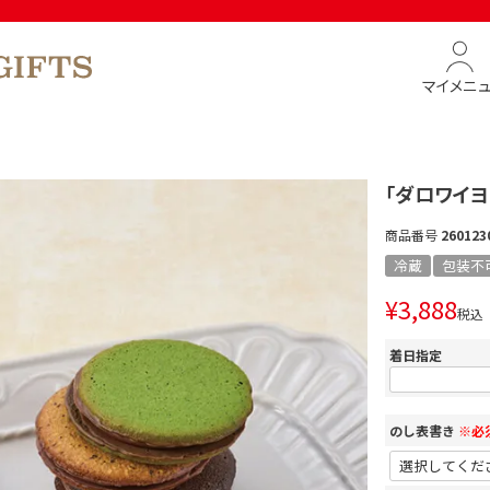
マイメニ
「ダロワイヨ
商品番号
260123
冷蔵
包装不
¥
3,888
税込
着日指定
のし表書き
※必