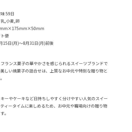
味 59日
乳,小麦,卵
mm×175mm×50mm
マト便
15日(月)～8月31日(月)前後
、フランス菓子の華やかさを感じられるスイーツブランドで
も美しい焼菓子の詰合せは、上質なお中元や特別な贈り物と
す。
ッキーやケーキなど日持ちしやすく分けやすい人気のスイー
。ティータイムに楽しめるため、お中元や職場向けの贈り物
ます。