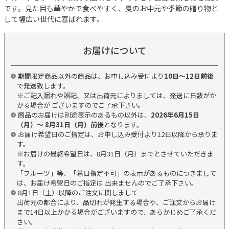
です。見た目も華やかで食べやすく、夏のお中元や季節の贈り物と
して幅広い世代に喜ばれます。
お届けについて
期間限定商品以外の商品は、お申し込み受付より
10日～12日前後
で発送致します。
※ご記入漏れや誤記、又は出荷元によりましては、発送に日数がか
かる場合が ございますのでご了承下さい。
商品のお届けは別途表示のあるもの以外は、
2026年6月15日
（月）～ 8月31日（月）前後
となります。
お届け希望日のご指定は、お申し込み受付より12日以降から承りま
す。
※お届けの最終希望日は、8月31日（月）までとさせていただきま
す。
「フルーツ」等、「着日指定不可」の表示があるものにつきまして
は、お届け希望日のご指定は 出来ませんのでご了承下さい。
8月1日（土）以降のご注文に関しまして
出荷元の都合により、品切れが発生する場合や、ご注文からお届け
まで14日以上かかる場合がございますので、あらかじめご了承くだ
さい。