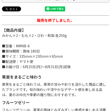
販売を終了しました。
【商品内容】
みかん×2・もも×2・びわ・和梨 各250g
■型番：MMNB-6
■賞味期限：賞味 180日
■サイズ：335mm×230mm×65mm
■配送便：ヤマト便
■お届け日：6月15日(月)～8月31日(月)前後
果実をまるごと味わう
果実をまるごと味わうは、果実の甘みや彩りを活かした商品に適し
たブランドです。旬の味わいや涼やかなデザート感を楽しめる品
は、夏のお中元や季節の贈り物におすすめです。
フルーツゼリー
フルーツゼリーは、果実の風味とみずみずしい食感を楽しめる涼菓