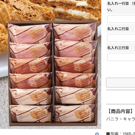
名入れ一行目 
い。
名入れ二行目
名入れ三行目
【商品内容】
バニラ・キャラ
■型番：YMB-