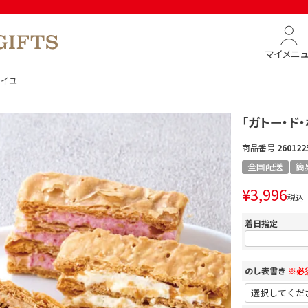
マイメニ
フイユ
「ガトー・ド
商品番号
260122
全国配送
簡
¥
3,996
税込
着日指定
のし表書き
※必