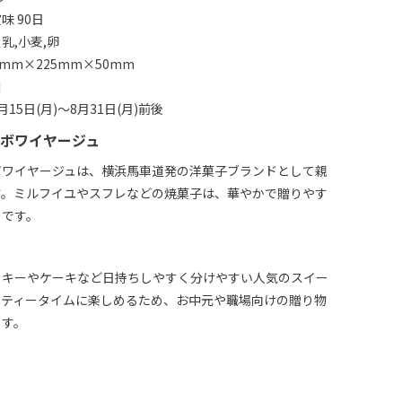
味 90日
乳,小麦,卵
mm×225mm×50mm
川
15日(月)～8月31日(月)前後
ボワイヤージュ
ボワイヤージュは、横浜馬車道発の洋菓子ブランドとして親
す。ミルフイユやスフレなどの焼菓子は、華やかで贈りやす
トです。
ッキーやケーキなど日持ちしやすく分けやすい人気のスイー
。ティータイムに楽しめるため、お中元や職場向けの贈り物
ます。