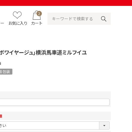
2
ュー
お気に入り
カート
・ボワイヤージュ」横浜馬車道ミルフイユ
5
易包装
須