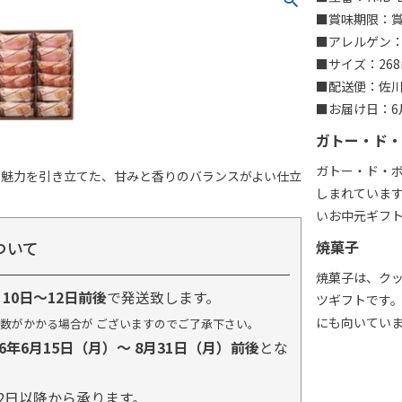
■賞味期限：賞
■アレルゲン：
■サイズ：268
■配送便：佐
■お届け日：6月
ガトー・ド・
ガトー・ド・
の魅力を引き立てた、甘みと香りのバランスがよい仕立
しまれていま
いお中元ギフ
ついて
焼菓子
焼菓子は、ク
り
10日～12日前後
で発送致します。
ツギフトです
にも向いてい
数がかかる場合が ございますのでご了承下さい。
26年6月15日（月）～ 8月31日（月）前後
とな
2日以降から承ります。