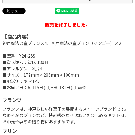
販売を終了しました。
【商品内容】
神戸魔法の壷プリン×4、神戸魔法の壷プリン（マンゴー）×2
■型番：Y24-2SS
■賞味期限：賞味 180日
■アレルゲン：乳,卵
■サイズ：177mm×203mm×100mm
■配送便：ヤマト便
■お届け日：6月15日(月)～8月31日(月)前後
フランツ
フランツは、神戸らしい洋菓子を展開するスイーツブランドです。
なめらかなプリンなど、特別感のある味わいを楽しめるギフトは、
お中元や季節の贈り物におすすめです。
プリン