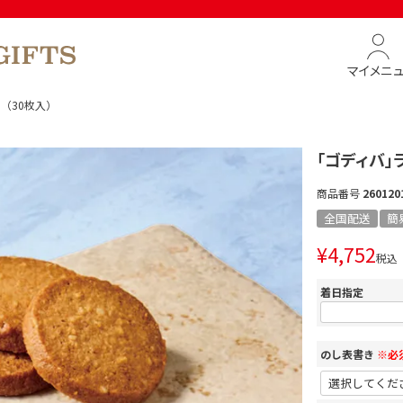
マイメニ
（30枚入）
「ゴディバ」
商品番号
260120
全国配送
簡
¥
4,752
税込
着日指定
のし表書き
※必