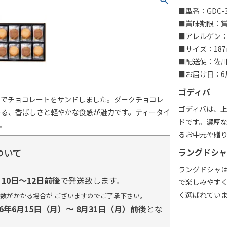
■型番：GDC-3
■賞味期限：賞味
■アレルゲン：
■サイズ：187
■配送便：佐
■お届け日：6月
ゴディバ
ャでチョコレートをサンドしました。ダークチョコレ
ゴディバは、
める、香ばしさと軽やかな食感が魅力です。ティータイ
ドです。濃厚
。
るお中元や贈
ついて
ラングドシャ
ラングドシャ
り
10日～12日前後
で発送致します。
で楽しみやす
く選ばれてい
数がかかる場合が ございますのでご了承下さい。
26年6月15日（月）～ 8月31日（月）前後
とな