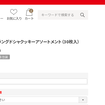
2
ュー
お気に入り
カート
ラングドシャクッキーアソートメント（30枚入）
1
易包装
須