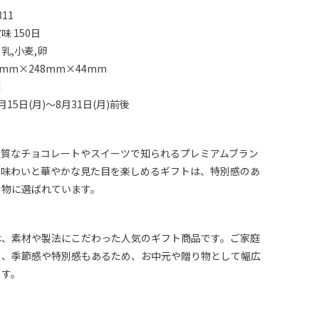
11
 150日
乳,小麦,卵
mm×248mm×44mm
川
15日(月)～8月31日(月)前後
上質なチョコレートやスイーツで知られるプレミアムブラン
な味わいと華やかな見た目を楽しめるギフトは、特別感のあ
り物に選ばれています。
は、素材や製法にこだわった人気のギフト商品です。ご家庭
く、季節感や特別感もあるため、お中元や贈り物として幅広
ます。