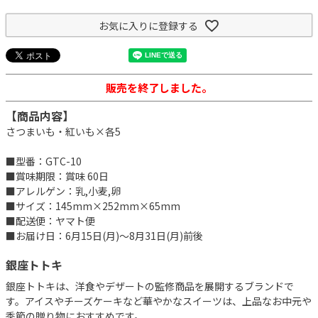
お気に入りに登録する
販売を終了しました。
【商品内容】
さつまいも・紅いも×各5
■型番：GTC-10
■賞味期限：賞味 60日
■アレルゲン：乳,小麦,卵
■サイズ：145mm×252mm×65mm
■配送便：ヤマト便
■お届け日：6月15日(月)～8月31日(月)前後
銀座トトキ
銀座トトキは、洋食やデザートの監修商品を展開するブランドで
す。アイスやチーズケーキなど華やかなスイーツは、上品なお中元や
季節の贈り物におすすめです。