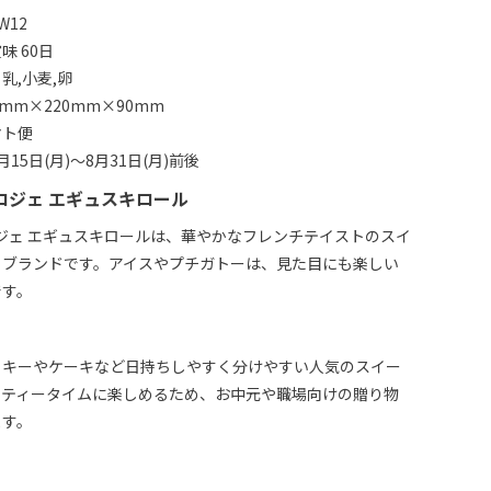
W12
味 60日
乳,小麦,卵
mm×220mm×90mm
マト便
15日(月)～8月31日(月)前後
 ロジェ エギュスキロール
ロジェ エギュスキロールは、華やかなフレンチテイストのスイ
るブランドです。アイスやプチガトーは、見た目にも楽しい
です。
ッキーやケーキなど日持ちしやすく分けやすい人気のスイー
。ティータイムに楽しめるため、お中元や職場向けの贈り物
ます。