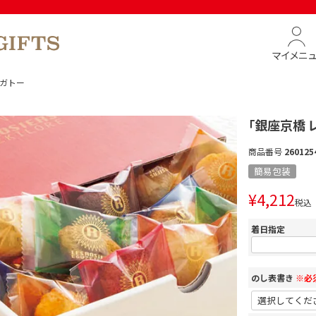
マイメニ
チガトー
「銀座京橋 
商品番号
260125
簡易包装
¥
4,212
税込
着日指定
のし表書き
※必