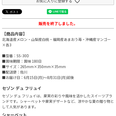
お気に入りに登録する
販売を終了しました。
【商品内容】
北海道産メロン・山梨産白桃・福岡産あまおう苺・沖縄産マンゴー
×各3
■型番：SS-30D
■賞味期限：賞味 180日
■サイズ：265mm×350mm×35mm
■配送便：佐川
■お届け日：6月15日(月)～8月31日(月)前後
セゾン デュ フリュイ
セゾン デュ フリュイは、果実の彩りや風味を活かしたスイーツブラ
ンドです。シャーベットや果実デザートなど、涼やかな夏の贈り物と
して人気があります。
シャーベット