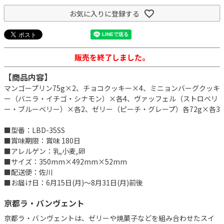
お気に入りに登録する
販売を終了しました。
【商品内容】
マンゴープリン75g×2、チョコクッキー×4、ミニョンバーグクッキ
ー（バニラ・イチゴ・シナモン）×各4、ヴァッフェル（ストロベリ
ー・ブルーベリー）×各2、ゼリー（ピーチ・グレープ）各72g×各3
■型番：LBD-35SS
■賞味期限：賞味 180日
■アレルゲン：乳,小麦,卵
■サイズ：350mm×492mm×52mm
■配送便：佐川
■お届け日：6月15日(月)～8月31日(月)前後
京都ラ・バンヴェント
京都ラ・バンヴェントは、ゼリーや焼菓子などを組み合わせたスイ