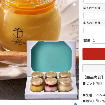
名入れ二行目
名入れ三行目
【商品内容】
■セット内容：
■型番：PGS-4
■包装形態：