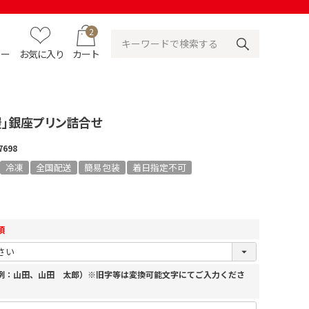
2
ュー
お気に入り
カート
屋」銀座プリン詰合せ
7698
冷凍
全国配送
簡易包装
着日指定不可
須
（例：山田、山田 太郎）※旧字等は変換可能文字にてご入力くださ