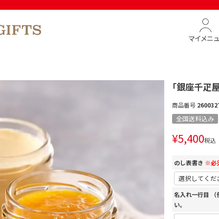
マイメニ
「銀座千疋
商品番号
260032
全国送料込み
¥
5,400
税込
のし表書き
※必
名入れ一行目 
い。