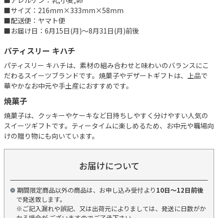
■アレルゲン：乳,小麦,卵
■サイズ：216mm×333mm×58mm
■配送便：ヤマト便
■お届け日：6月15日(月)～8月31日(月)前後
パティスリー キハチ
パティスリー キハチは、素材の組み合わせと味わいのバランスにこ
だわるスイーツブランドです。焼菓子やデザートギフトは、上品で
華やかなお中元や手土産におすすめです。
焼菓子
焼菓子は、クッキーやケーキなど日持ちしやすく分けやすい人気の
スイーツギフトです。ティータイムに楽しめるため、お中元や職場向
けの贈り物にも向いています。
お届けについて
期間限定商品以外の商品は、お申し込み受付より
10日～12日前後
で発送致します。
※ご記入漏れや誤記、又は出荷元によりましては、発送に日数がか
かる場合が ございますのでご了承下さい。