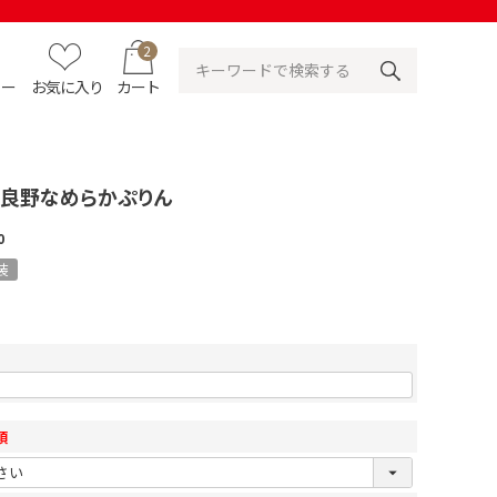
2
ュー
お気に入り
カート
富良野なめらかぷりん
0
装
須