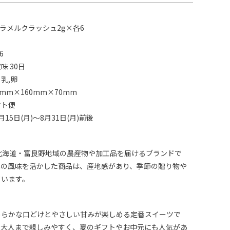
カラメルクラッシュ2g×各6
6
味 30日
乳,卵
mm×160mm×70mm
マト便
15日(月)～8月31日(月)前後
北海道・富良野地域の農産物や加工品を届けるブランドで
実の風味を活かした商品は、産地感があり、季節の贈り物や
ています。
めらかな口どけとやさしい甘みが楽しめる定番スイーツで
ら大人まで親しみやすく、夏のギフトやお中元にも人気があ