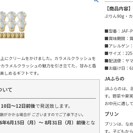
【商品内容】
ぷりん90g・
■型番：JAF-P
■賞味期限：賞
■アレルゲン：
■サイズ：225
の上にクリームをかけました。カラメルクラッシュを
■配送便：ヤ
やカラメルクラッシュの魅力を引き立てた、甘みと香
■お届け日：6月
楽しめるギフトです。
JAふらの
ついて
JAふらのは、
す。野菜や果
お中元に適し
り
10日～12日前後
で発送致します。
プリン
数がかかる場合が ございますのでご了承下さい。
26年6月15日（月）～ 8月31日（月）前後
とな
プリンは、な
す。子どもか