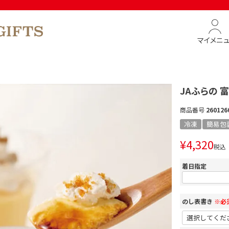
マイメニ
JAふらの 
商品番号
260126
冷凍
簡易包
¥
4,320
税込
着日指定
のし表書き
※必