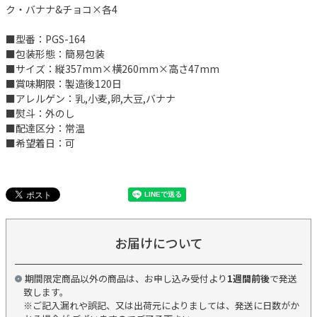
ク・バナナ&チョコ×各4
■型番：PGS-164
■包装形態：簡易包装
■サイズ：縦357mm×横260mm×高さ47mm
■賞味期限：製造後120日
■アレルゲン：乳,小麦,卵,大豆,バナナ
■熨斗：外のし
■配達区分：常温
■希望着日：可
お届けについて
期間限定商品以外の商品は、お申し込み受付より
1週間前後
で発送
致します。
※ご記入漏れや誤記、又は出荷元によりましては、発送に日数がか