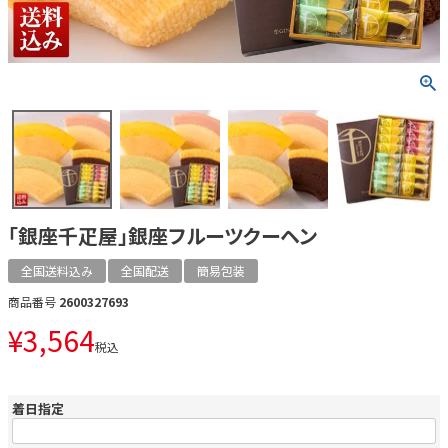
「銀座千疋屋」銀座フルーツクーヘン
全国送料込み
全国配送
簡易包装
商品番号
2600327693
¥
3,564
税込
着日指定