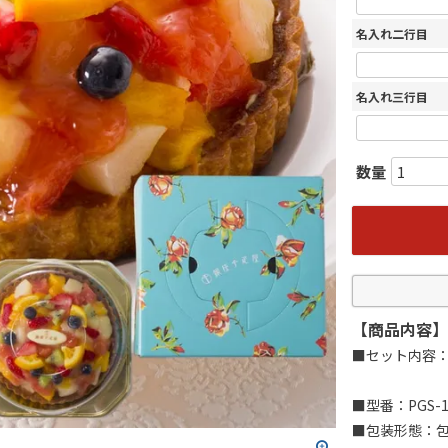
名入れ二行目
名入れ三行目
【商品内容】
■セット内容：
■型番：PGS-1
■包装形態：