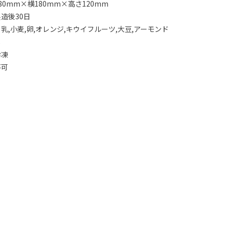
0mm×横180mm×高さ120mm
造後30日
乳,小麦,卵,オレンジ,キウイフルーツ,大豆,アーモンド
し
冷凍
不可