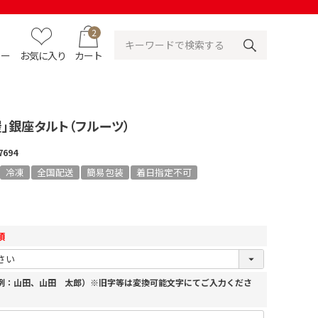
2
ュー
お気に入り
カート
」銀座タルト（フルーツ）
7694
冷凍
全国配送
簡易包装
着日指定不可
須
（例：山田、山田 太郎）※旧字等は変換可能文字にてご入力くださ