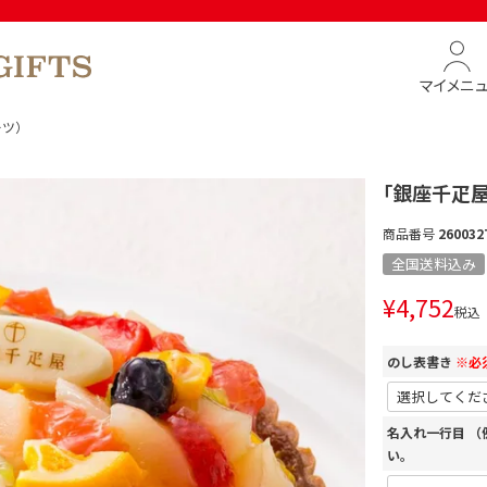
マイメニ
ーツ）
「銀座千疋屋
商品番号
260032
全国送料込み
¥
4,752
税込
のし表書き
※必
名入れ一行目 
い。