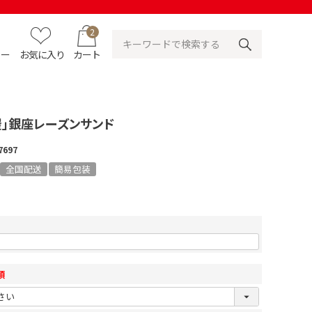
2
ュー
お気に入り
カート
屋」銀座レーズンサンド
7697
全国配送
簡易包装
須