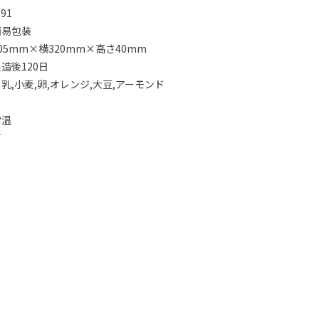
91
簡易包装
05mm×横320mm×高さ40mm
造後120日
乳,小麦,卵,オレンジ,大豆,アーモンド
し
常温
可