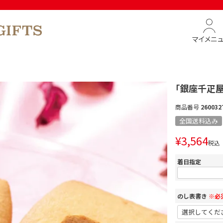
マイメニ
ド
「銀座千疋
商品番号
260032
全国送料込み
¥
3,564
税込
着日指定
のし表書き
※必