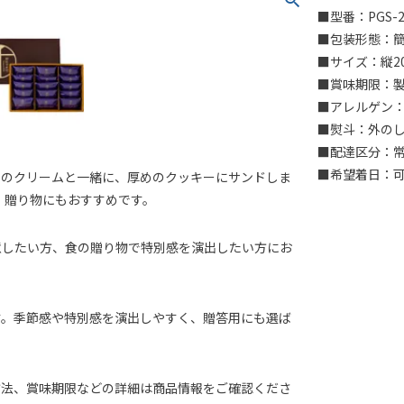
■型番：PGS-2
■包装形態：
■サイズ：縦2
■賞味期限：製
■アレルゲン：
■熨斗：外の
■配達区分：
■希望着日：
さのクリームと一緒に、厚めのクッキーにサンドしま
、贈り物にもおすすめです。
意したい方、食の贈り物で特別感を演出したい方にお
す。季節感や特別感を演出しやすく、贈答用にも選ば
方法、賞味期限などの詳細は商品情報をご確認くださ