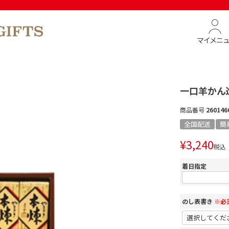
マイメニ
一口羊かん
商品番号
260146
全国配送
簡
¥
3,240
税込
着日指定
のし表書き
※必