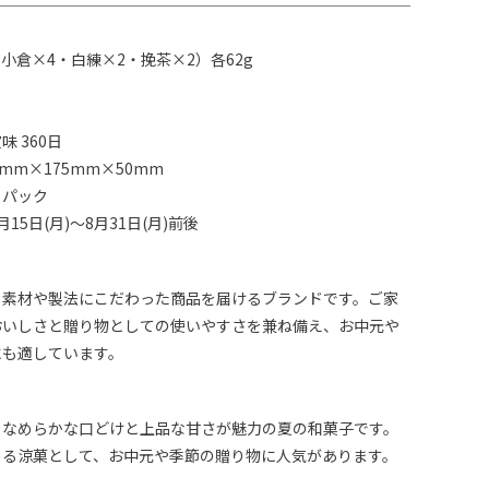
・小倉×4・白練×2・挽茶×2）各62g
 360日
mm×175mm×50mm
うパック
15日(月)～8月31日(月)前後
、素材や製法にこだわった商品を届けるブランドです。ご家
おいしさと贈り物としての使いやすさを兼ね備え、お中元や
にも適しています。
、なめらかな口どけと上品な甘さが魅力の夏の和菓子です。
める涼菓として、お中元や季節の贈り物に人気があります。