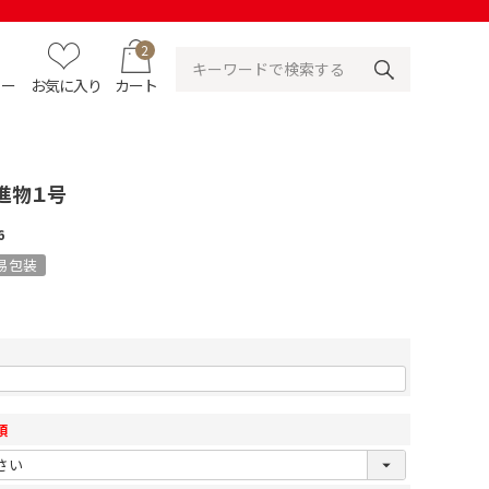
2
ュー
お気に入り
カート
進物１号
6
易包装
須