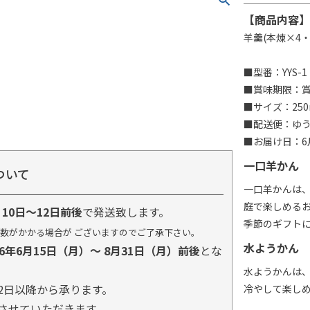
【商品内容】
羊羹(本煉×4
■型番：YYS-1
■賞味期限：賞味
■サイズ：250
■配送便：ゆ
■お届け日：6月
一口羊かん
ついて
一口羊かんは
庭で楽しめる
り
10日～12日前後
で発送致します。
季節のギフト
数がかかる場合が ございますのでご了承下さい。
水ようかん
26年6月15日（月）～ 8月31日（月）前後
とな
水ようかんは
2日以降から承ります。
冷やして楽し
とさせていただきます。