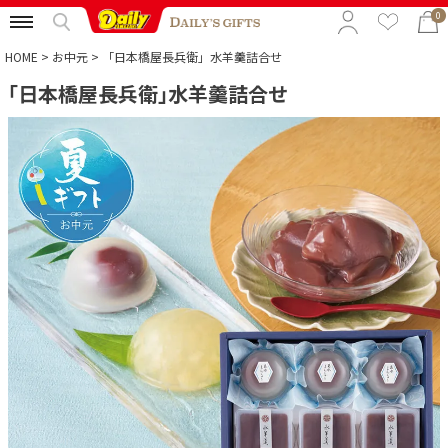
0
HOME
お中元
「日本橋屋長兵衛」水羊羹詰合せ
「日本橋屋長兵衛」水羊羹詰合せ
特集から選ぶ
予算から選ぶ
カテゴリから選ぶ
贈る相手から選ぶ