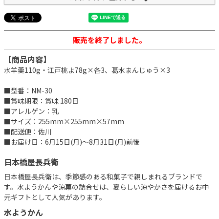
販売を終了しました。
【商品内容】
水羊羹110g・江戸桃よ78g×各3、葛水まんじゅう×3
■型番：NM-30
■賞味期限：賞味 180日
■アレルゲン：乳
■サイズ：255mm×255mm×57mm
■配送便：佐川
■お届け日：6月15日(月)～8月31日(月)前後
日本橋屋長兵衛
日本橋屋長兵衛は、季節感のある和菓子で親しまれるブランドで
す。水ようかんや涼菓の詰合せは、夏らしい涼やかさを届けるお中
元ギフトとして人気があります。
水ようかん