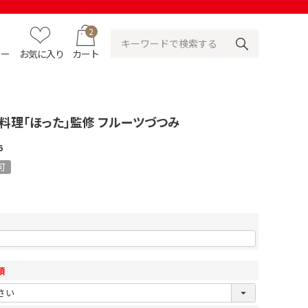
2
ュー
お気に入り
カート
料理「ほった」監修 フルーツづつみ
6
可
須