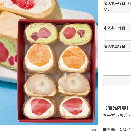
名入れ一行目 
い。
名入れ二行目
名入れ三行目
【商品内容】
ちーずいちご
■型番：A24-6