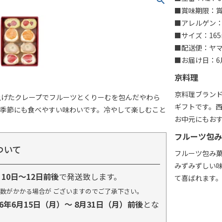
■賞味期限：賞
■アレルゲン：
■サイズ：165
■配送便：ヤ
■お届け日：6月
京料理
京料理ブラン
上げたクレープでフルーツとくりーむを包んだやわら
ギフトです。
い季節にも食べやすい味わいです。冷やして楽しむこと
お中元にもお
フルーツ包み
ついて
フルーツ包み
みずみずしい
り
10日～12日前後
で発送致します。
て喜ばれます
数がかかる場合が ございますのでご了承下さい。
26年6月15日（月）～ 8月31日（月）前後
とな