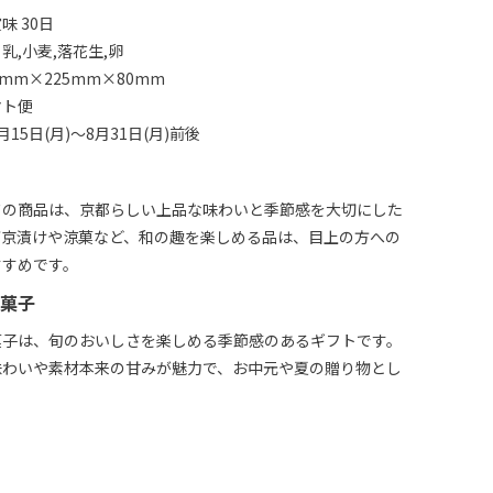
味 30日
乳,小麦,落花生,卵
mm×225mm×80mm
マト便
15日(月)～8月31日(月)前後
ドの商品は、京都らしい上品な味わいと季節感を大切にした
西京漬けや涼菓など、和の趣を楽しめる品は、目上の方への
すすめです。
菓子
菓子は、旬のおいしさを楽しめる季節感のあるギフトです。
味わいや素材本来の甘みが魅力で、お中元や夏の贈り物とし
。