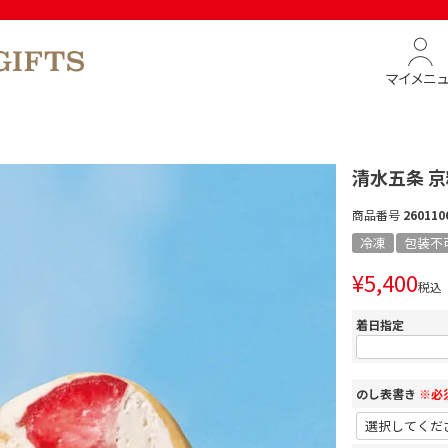
マイメニ
清水五条 京
商品番号
260110
冷凍
包装不
¥
5,400
税込
着日指定
のし表書き
※必