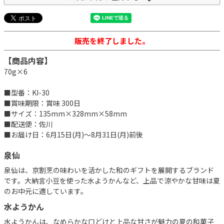
販売を終了しました。
【商品内容】
70g×6
■型番：KI-30
■賞味期限：賞味 300日
■サイズ：135mm×328mm×58mm
■配送便：佐川
■お届け日：6月15日(月)～8月31日(月)前後
泉仙
泉仙は、京割烹の味わいを活かした和のギフトを展開するブランド
です。大納言小豆を使った水ようかんなど、上品で涼やかな甘味は夏
のお中元に適しています。
水ようかん
水ようかんは、なめらかな口どけと上品な甘さが魅力の夏の和菓子