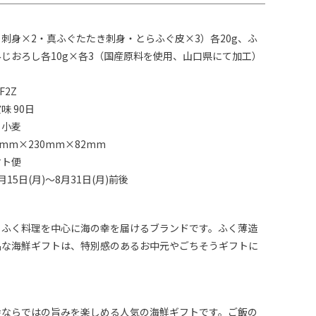
刺身×2・真ふぐたたき刺身・とらふぐ皮×3）各20g、ふ
じおろし各10g×各3（国産原料を使用、山口県にて加工）
F2Z
味 90日
：小麦
mm×230mm×82mm
マト便
15日(月)～8月31日(月)前後
、ふく料理を中心に海の幸を届けるブランドです。ふく薄造
品な海鮮ギフトは、特別感のあるお中元やごちそうギフトに
。
幸ならではの旨みを楽しめる人気の海鮮ギフトです。ご飯の