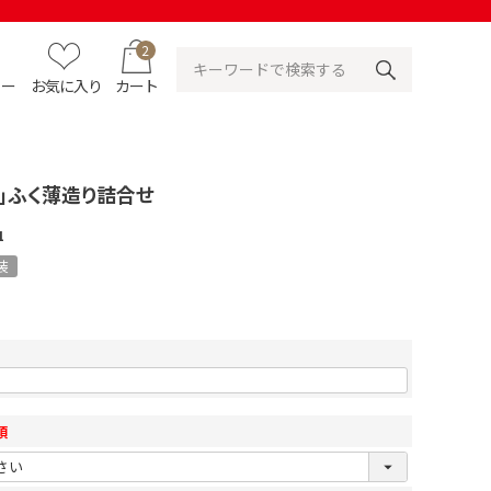
2
ュー
お気に入り
カート
」ふく薄造り詰合せ
1
装
須