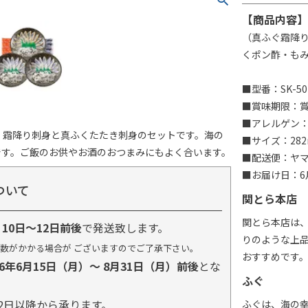
【商品内容】
（真ふぐ霜降り
くポン酢・もみ
■型番：SK-50
■賞味期限：賞
■アレルゲン
く霜降り刺身と真ふくたたき刺身のセットです。海の
■サイズ：282
です。ご飯のお供やお酒のおつまみにもよく合います。
■配送便：ヤ
■お届け日：6月
ついて
関とら本店
関とら本店は
り
10日～12日前後
で発送致します。
りのような上
数がかかる場合が ございますのでご了承下さい。
おすすめです
26年6月15日（月）～ 8月31日（月）前後
とな
ふぐ
2日以降から承ります。
ふぐは、海の