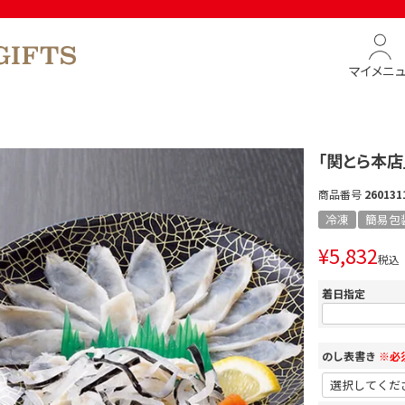
マイメニ
「関とら本店
商品番号
260131
冷凍
簡易包
¥
5,832
税込
着日指定
のし表書き
※必