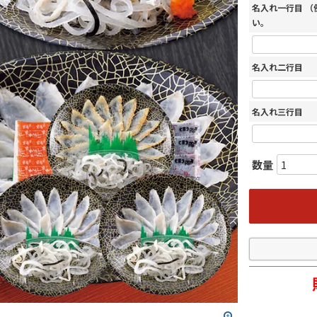
名入れ一行目 
い。
名入れ二行目
名入れ三行目