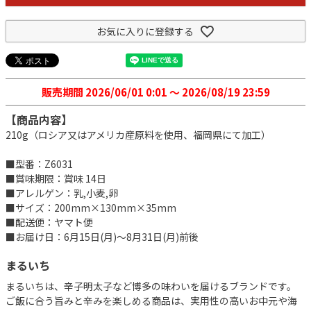
お気に入りに登録する
販売期間
2026/06/01 0:01
〜
2026/08/19 23:59
【商品内容】
210g（ロシア又はアメリカ産原料を使用、福岡県にて加工）
■型番：Z6031
■賞味期限：賞味 14日
■アレルゲン：乳,小麦,卵
■サイズ：200mm×130mm×35mm
■配送便：ヤマト便
■お届け日：6月15日(月)～8月31日(月)前後
まるいち
まるいちは、辛子明太子など博多の味わいを届けるブランドです。
ご飯に合う旨みと辛みを楽しめる商品は、実用性の高いお中元や海