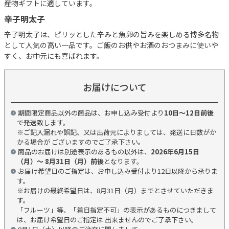
産物ギフトに適しています。
辛子明太子
辛子明太子は、ピリッとした辛みと魚卵の旨みを楽しめる博多名物
として人気の高い一品です。ご飯のお供やお酒のおつまみに使いや
すく、お中元にも喜ばれます。
お届けについて
期間限定商品以外の商品は、お申し込み受付より
10日～12日前後
で発送致します。
※ご記入漏れや誤記、又は出荷元によりましては、発送に日数がか
かる場合が ございますのでご了承下さい。
商品のお届けは別途表示のあるもの以外は、
2026年6月15日
（月）～ 8月31日（月）前後
となります。
お届け希望日のご指定は、お申し込み受付より12日以降から承りま
す。
※お届けの最終希望日は、8月31日（月）までとさせていただきま
す。
「フルーツ」等、「着日指定不可」の表示があるものにつきまして
は、お届け希望日のご指定は 出来ませんのでご了承下さい。