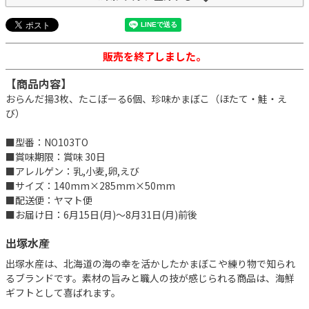
販売を終了しました。
【商品内容】
おらんだ揚3枚、たこぼーる6個、珍味かまぼこ（ほたて・鮭・え
び）
■型番：NO103TO
■賞味期限：賞味 30日
■アレルゲン：乳,小麦,卵,えび
■サイズ：140mm×285mm×50mm
■配送便：ヤマト便
■お届け日：6月15日(月)～8月31日(月)前後
出塚水産
出塚水産は、北海道の海の幸を活かしたかまぼこや練り物で知られ
るブランドです。素材の旨みと職人の技が感じられる商品は、海鮮
ギフトとして喜ばれます。