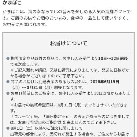
かまぼこ
かまぼこは、海の幸ならではの旨みを楽しめる人気の海鮮ギフトで
す。ご飯のお供やお酒のおつまみ、食卓の一品として使いやすく、
お中元にも喜ばれます。
お届けについて
期間限定商品以外の商品は、お申し込み受付より
10日～12日前後
で発送致します。
※ご記入漏れや誤記、又は出荷元によりましては、発送に日数がか
かる場合が ございますのでご了承下さい。
商品のお届けは別途表示のあるもの以外は、
2026年6月15日
（月）～ 8月31日（月）前後
となります。
お届け希望日のご指定は、お申し込み受付より12日以降から承りま
す。
※お届けの最終希望日は、8月31日（月）までとさせていただきま
す。
「フルーツ」等、「着日指定不可」の表示があるものにつきまして
は、お届け希望日のご指定は 出来ませんのでご了承下さい。
8月1日（土）以降のご注文に関しまして
出荷元の都合により、品切れが発生する場合や、ご注文からお届け