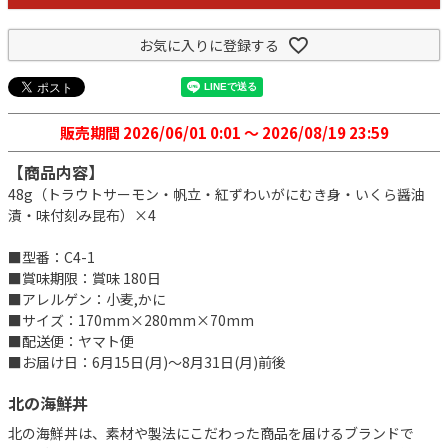
お気に入りに登録する
販売期間
2026/06/01 0:01
〜
2026/08/19 23:59
【商品内容】
48g（トラウトサーモン・帆立・紅ずわいがにむき身・いくら醤油
漬・味付刻み昆布）×4
■型番：C4-1
■賞味期限：賞味 180日
■アレルゲン：小麦,かに
■サイズ：170mm×280mm×70mm
■配送便：ヤマト便
■お届け日：6月15日(月)～8月31日(月)前後
北の海鮮丼
北の海鮮丼は、素材や製法にこだわった商品を届けるブランドで