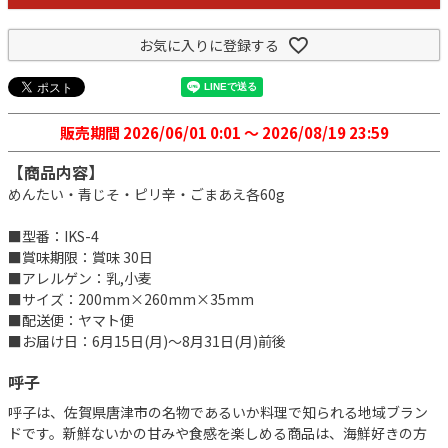
お気に入りに登録する
販売期間
2026/06/01 0:01
〜
2026/08/19 23:59
【商品内容】
めんたい・青じそ・ピリ辛・ごまあえ各60g
■型番：IKS-4
■賞味期限：賞味 30日
■アレルゲン：乳,小麦
■サイズ：200mm×260mm×35mm
■配送便：ヤマト便
■お届け日：6月15日(月)～8月31日(月)前後
呼子
呼子は、佐賀県唐津市の名物であるいか料理で知られる地域ブラン
ドです。新鮮ないかの甘みや食感を楽しめる商品は、海鮮好きの方