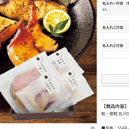
名入れ一行目 
い。
名入れ二行目
名入れ三行目
【商品内容】
鮭・銀鱈 各2
■型番：SS4R-