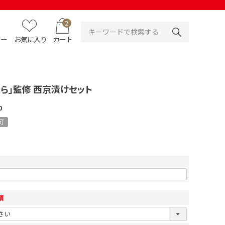
2
ュー
お気に入り
カート
ら」監修 西京漬けセット
0
可
須