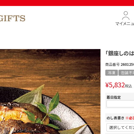
マイメニ
「銀座しのは
商品番号
260125
冷凍
包装不
¥
5,832
税込
着日指定
のし表書き
※必