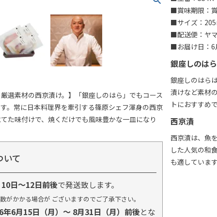
■賞味期限：賞
■サイズ：205
■配送便：ヤ
■お届け日：6月
銀座しのはら
銀座しのはら
漬けなど素材
の厳選素材の西京漬け。】「銀座しのはら」でもコース
トにおすすめ
です。常に日本料理界を牽引する篠原シェフ渾身の西京
立てた味付けで、焼くだけでも風味豊かな一皿になり
西京漬
西京漬は、魚
した人気の和
ついて
も適していま
り
10日～12日前後
で発送致します。
数がかかる場合が ございますのでご了承下さい。
26年6月15日（月）～ 8月31日（月）前後
とな