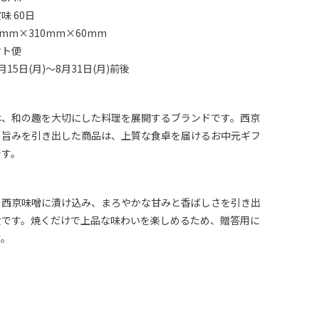
味 60日
mm×310mm×60mm
マト便
15日(月)～8月31日(月)前後
は、和の趣を大切にした料理を展開するブランドです。西京
の旨みを引き出した商品は、上質な食卓を届けるお中元ギフ
です。
を西京味噌に漬け込み、まろやかな甘みと香ばしさを引き出
食です。焼くだけで上品な味わいを楽しめるため、贈答用に
す。